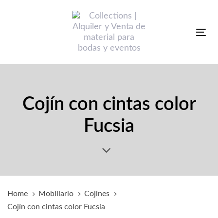
Skip
Skip
links
to
primary
Tog
navigation
nav
Skip
to
content
Cojín con cintas color
Fucsia
Home
Mobiliario
Cojines
Cojín con cintas color Fucsia