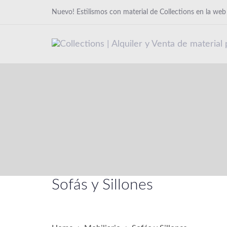
Skip
Skip
Nuevo! Estilismos con material de Collections en la we
links
to
primary
navigation
Skip
to
content
Sofás y Sillones